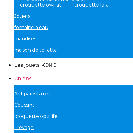
croquette ownat
croquette lara
Jouets
fontaine a eau
friandises
maison de toilette
Les jouets KONG
Chiens
Antiparasitaires
Coussins
croquette opti life
Elevage