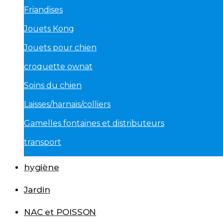
Friandises
Jouets Kong
Jouets pour chien
croquette ownat
Soins du chien
Laisses/harnais/colliers
Gamelles fontaines et distributeurs
transport
hygiène
Jardin
NAC et POISSON