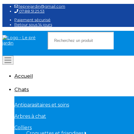
leprejardin@gmail.com
07.88.51.25.53
Paiement sécurisé
Retour sous 14 jours
Accueil
Chats
Antiparasitaires et soins
Arbres à chat
Colliers
Croquettes et friandises