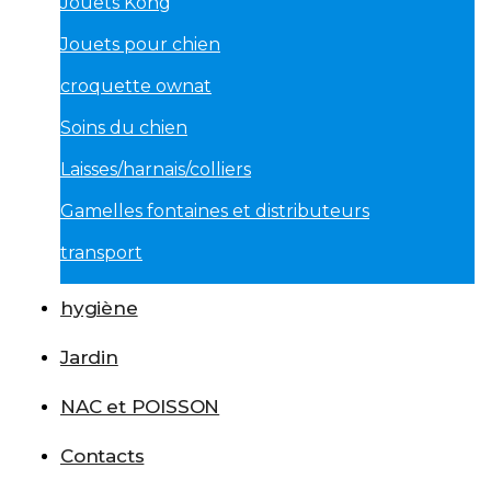
Jouets Kong
Jouets pour chien
croquette ownat
Soins du chien
Laisses/harnais/colliers
Gamelles fontaines et distributeurs
transport
hygiène
Jardin
NAC et POISSON
Contacts