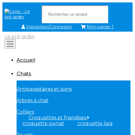
Inscription/Connexion
Mon panier
1
Le pré jardin
Accueil
Chats
Antiparasitaires et soins
Arbres à chat
Colliers
Croquettes et friandises
croquette ownat
croquette lara
Jouets