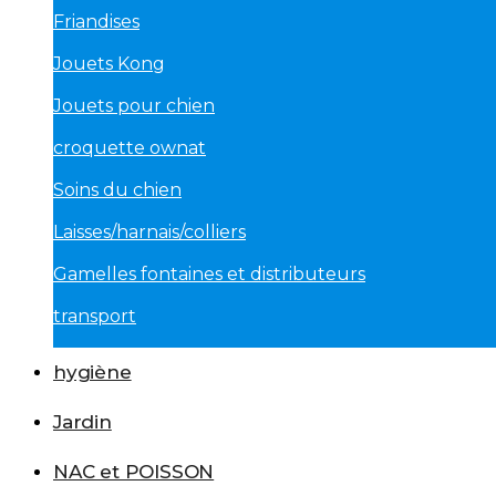
Friandises
Jouets Kong
Jouets pour chien
croquette ownat
Soins du chien
Laisses/harnais/colliers
Gamelles fontaines et distributeurs
transport
hygiène
Jardin
NAC et POISSON