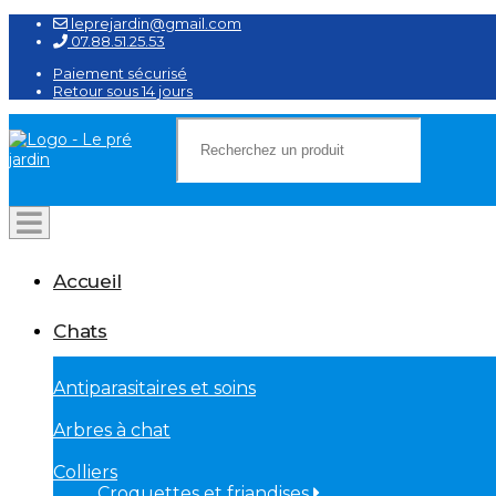
leprejardin@gmail.com
07.88.51.25.53
Paiement sécurisé
Retour sous 14 jours
Accueil
Chats
Antiparasitaires et soins
Arbres à chat
Colliers
Croquettes et friandises