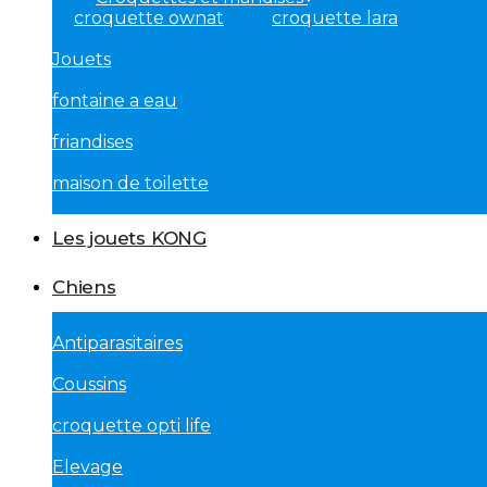
croquette ownat
croquette lara
Jouets
fontaine a eau
friandises
maison de toilette
Les jouets KONG
Chiens
Antiparasitaires
Coussins
croquette opti life
Elevage